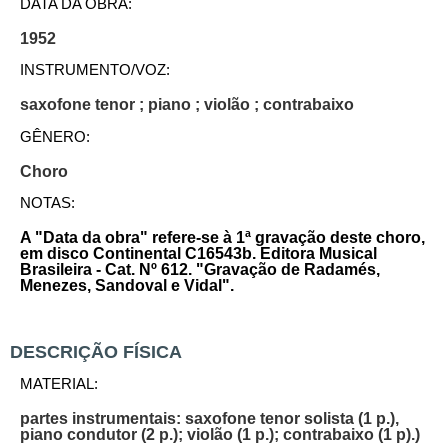
DATA DA OBRA:
1952
INSTRUMENTO/VOZ:
saxofone tenor ; piano ; violão ; contrabaixo
GÊNERO:
Choro
NOTAS:
A "Data da obra" refere-se à 1ª gravação deste choro,
em disco Continental C16543b. Editora Musical
Brasileira - Cat. Nº 612. "Gravação de Radamés,
Menezes, Sandoval e Vidal".
DESCRIÇÃO FÍSICA
MATERIAL:
partes instrumentais: saxofone tenor solista (1 p.),
piano condutor (2 p.); violão (1 p.); contrabaixo (1 p).)