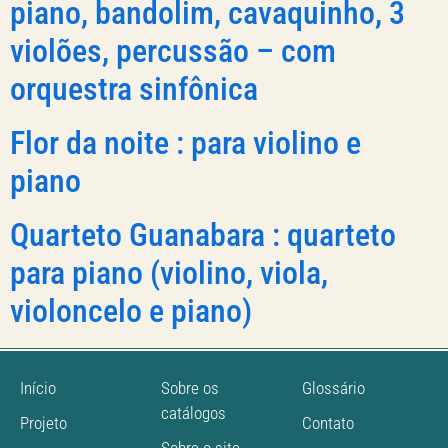
piano, bandolim, cavaquinho, 3
violões, percussão – com
orquestra sinfônica
Flor da noite : para violino e
piano
Quarteto Guanabara : quarteto
para piano (violino, viola,
violoncelo e piano)
Início
Sobre os
Glossário
catálogos
Projeto
Contato
Sobre o site