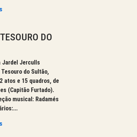
s
O TESOURO DO
Jardel JerculIs
 Tesouro do Sultão,
2 atos e 15 quadros, de
res (Capitão Furtado).
reção musical: Radamés
rios:...
s