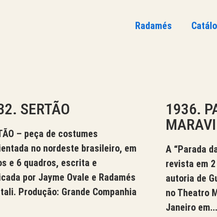
Radamés
Catál
32. SERTÃO
1936. 
MARAVI
TÃO – peça de costumes
entada no nordeste brasileiro, em
A “Parada da
os e 6 quadros, escrita e
revista em 2
cada por Jayme Ovale e Radamés
autoria de G
tali. Produção: Grande Companhia
no Theatro M
Janeiro em..