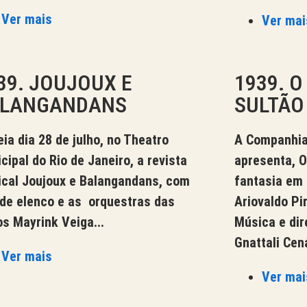
Ver mais
Ver mai
39. JOUJOUX E
1939. 
LANGANDANS
SULTÃO
eia dia 28 de julho, no Theatro
A Companhia 
cipal do Rio de Janeiro, a revista
apresenta, O
cal Joujoux e Balangandans, com
fantasia em 
de elenco e as orquestras das
Ariovaldo Pi
os Mayrink Veiga...
Música e di
Gnattali Cená
Ver mais
Ver mai