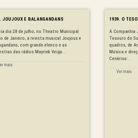
9. JOUJOUX E BALANGANDANS
1939. O TES
eia dia 28 de julho, no Theatro Municipal
A Companhia J
io de Janeiro, a revista musical Joujoux e
Tesouro do Su
ngandans, com grande elenco e as
quadros, de Ar
estras das rádios Mayrink Veiga...
Música e dire
Cenários:...
er mais
Ver mais