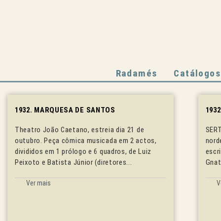
Ir
para
o
conteúdo
Radamés
Catálogos
1932. MARQUESA DE SANTOS
193
Theatro João Caetano, estreia dia 21 de
SERT
outubro. Peça cômica musicada em 2 actos,
nord
divididos em 1 prólogo e 6 quadros, de Luiz
escr
Peixoto e Batista Júnior (diretores...
Gnat
Ver mais
V