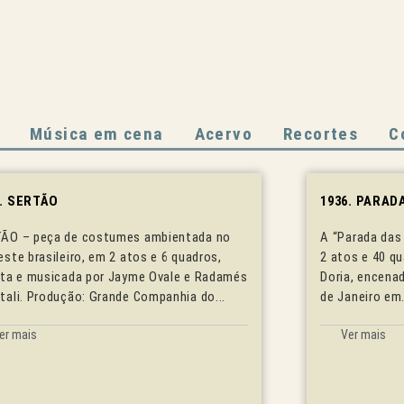
Música em cena
Acervo
Recortes
C
2. SERTÃO
1936. PARAD
ÃO – peça de costumes ambientada no
A “Parada das 
este brasileiro, em 2 atos e 6 quadros,
2 atos e 40 qu
ita e musicada por Jayme Ovale e Radamés
Doria, encena
tali. Produção: Grande Companhia do...
de Janeiro em.
er mais
Ver mais