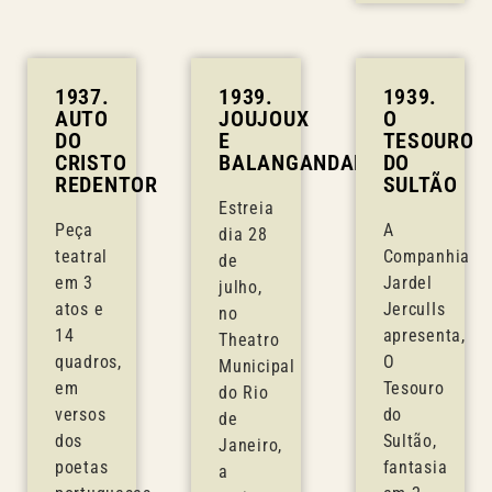
1937.
1939.
1939.
AUTO
JOUJOUX
O
DO
E
TESOURO
CRISTO
BALANGANDANS
DO
REDENTOR
SULTÃO
Estreia
Peça
A
dia 28
teatral
Companhia
de
em 3
Jardel
julho,
atos e
JerculIs
no
14
apresenta,
Theatro
quadros,
O
Municipal
em
Tesouro
do Rio
versos
do
de
dos
Sultão,
Janeiro,
poetas
fantasia
a