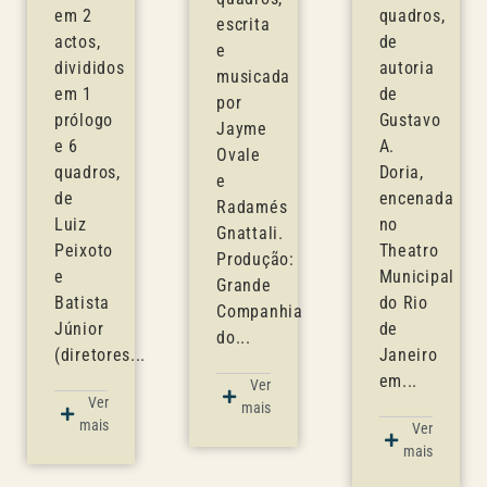
em 2
quadros,
escrita
actos,
de
e
divididos
autoria
musicada
em 1
de
por
prólogo
Gustavo
Jayme
e 6
A.
Ovale
quadros,
Doria,
e
de
encenada
Radamés
Luiz
no
Gnattali.
Peixoto
Theatro
Produção:
e
Municipal
Grande
Batista
do Rio
Companhia
Júnior
de
do...
(diretores...
Janeiro
em...
Ver
Ver
mais
mais
Ver
mais