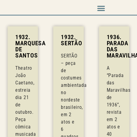
Música em cena
1932.
1932.
1936.
MARQUESA
SERTÃO
PARADA
DE
DAS
SANTOS
MARAVILH
SERTÃO
– peça
Theatro
A
de
João
“Parada
costumes
Caetano,
das
ambientada
estreia
Maravilhas
no
dia 21
de
nordeste
de
1936”,
brasileiro,
outubro.
revista
em 2
Peça
em 2
atos e
cômica
atos e
6
musicada
40
quadros,