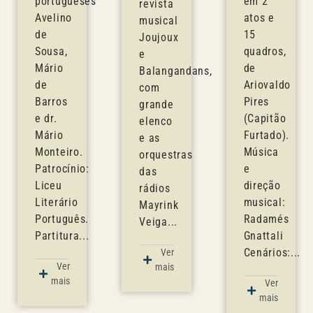
portugueses
em 2
revista
Avelino
atos e
musical
de
15
Joujoux
Sousa,
quadros,
e
Mário
de
Balangandans,
de
Ariovaldo
com
Barros
Pires
grande
e dr.
(Capitão
elenco
Mário
Furtado).
e as
Monteiro.
Música
orquestras
Patrocínio:
e
das
Liceu
direção
rádios
Literário
musical:
Mayrink
Português.
Radamés
Veiga...
Partitura...
Gnattali
Cenários:...
Ver
Ver
mais
mais
Ver
mais