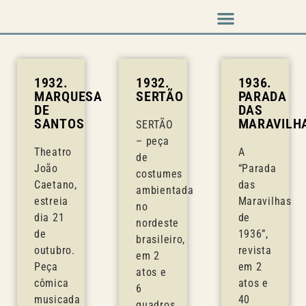
Música em cena
1932.
1932.
1936.
MARQUESA
SERTÃO
PARADA
DE
DAS
SANTOS
MARAVILH
SERTÃO
– peça
Theatro
A
de
João
“Parada
costumes
Caetano,
das
ambientada
estreia
Maravilhas
no
dia 21
de
nordeste
de
1936”,
brasileiro,
outubro.
revista
em 2
Peça
em 2
atos e
cômica
atos e
6
musicada
40
quadros,