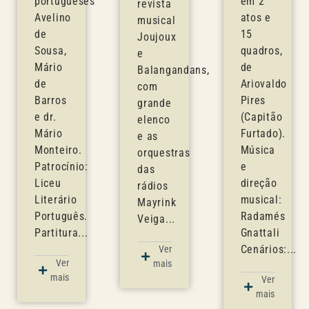
portugueses
em 2
revista
Avelino
atos e
musical
de
15
Joujoux
Sousa,
quadros,
e
Mário
de
Balangandans,
de
Ariovaldo
com
Barros
Pires
grande
e dr.
(Capitão
elenco
Mário
Furtado).
e as
Monteiro.
Música
orquestras
Patrocínio:
e
das
Liceu
direção
rádios
Literário
musical:
Mayrink
Português.
Radamés
Veiga...
Partitura...
Gnattali
Cenários:...
Ver
Ver
mais
mais
Ver
mais