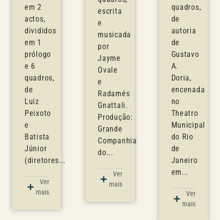
em 2
quadros,
escrita
actos,
de
e
divididos
autoria
musicada
em 1
de
por
prólogo
Gustavo
Jayme
e 6
A.
Ovale
quadros,
Doria,
e
de
encenada
Radamés
Luiz
no
Gnattali.
Peixoto
Theatro
Produção:
e
Municipal
Grande
Batista
do Rio
Companhia
Júnior
de
do...
(diretores...
Janeiro
em...
Ver
Ver
mais
mais
Ver
mais