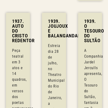
1937.
1939.
1939.
AUTO
JOUJOUX
O
DO
E
TESOURO
CRISTO
BALANGANDANS
DO
REDENTOR
SULTÃO
Estreia
Peça
A
dia 28
teatral
Companhia
de
em 3
Jardel
julho,
atos e
JerculIs
no
14
apresenta,
Theatro
quadros,
O
Municipal
em
Tesouro
do Rio
versos
do
de
dos
Sultão,
Janeiro,
poetas
fantasia
a