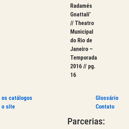
Radamés
Gnattali’
// Theatro
Municipal
do Rio de
Janeiro –
Temporada
2016 // pg.
16
 os catálogos
Glossário
 o site
Contato
Parcerias: