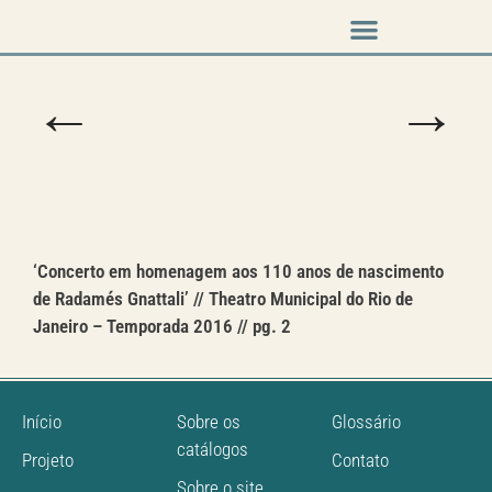
Música em cena
←
→
‘Concerto em homenagem aos 110 anos de nascimento
de Radamés Gnattali’ // Theatro Municipal do Rio de
Janeiro – Temporada 2016 // pg. 2
Início
Sobre os
Glossário
catálogos
Projeto
Contato
Sobre o site