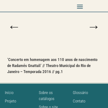
Música em cena
←
→
‘Concerto em homenagem aos 110 anos de nascimento
de Radamés Gnattali’ // Theatro Municipal do Rio de
Janeiro – Temporada 2016 // pg.1
Início
Sobre os
Glossário
catálogos
Projeto
Contato
Sobre o site