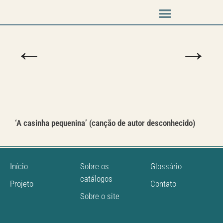
Música em cena
←
→
‘A casinha pequenina’ (canção de autor desconhecido)
Início
Sobre os
Glossário
catálogos
Projeto
Contato
Sobre o site