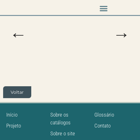
Music & Arts
Press cutouts
←
→
Voltar
Início
Sobre os
Glossário
catálogos
Projeto
Contato
Sobre o site