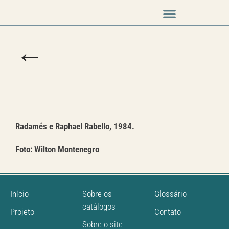
Music & Arts
Press cutouts
←
Radamés e Raphael Rabello, 1984.
Foto: Wilton Montenegro
Início
Sobre os
Glossário
catálogos
Projeto
Contato
Sobre o site