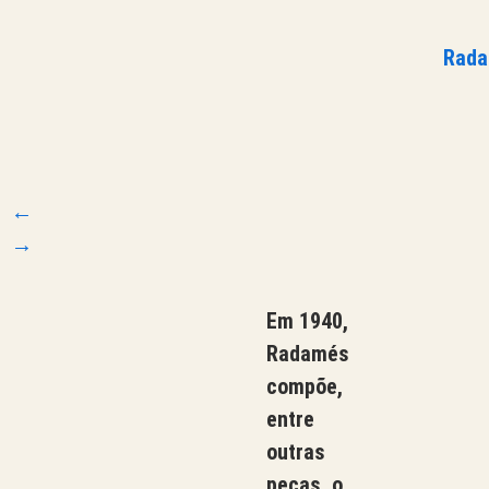
Rad
←
→
Em 1940,
Radamés
compõe,
entre
outras
peças, o