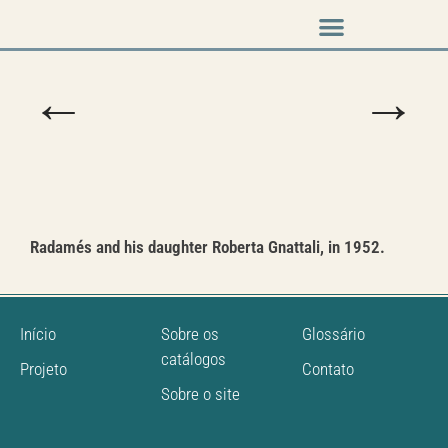
Music & Arts
Press cutouts
←
→
Radamés and his daughter Roberta Gnattali, in 1952.
Início
Sobre os
Glossário
catálogos
Projeto
Contato
Sobre o site