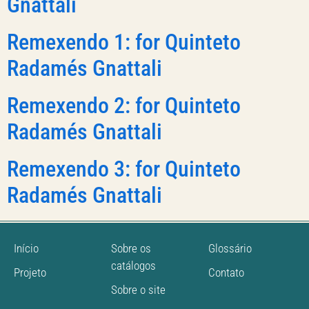
Gnattali
Remexendo 1: for Quinteto
Radamés Gnattali
Remexendo 2: for Quinteto
Radamés Gnattali
Remexendo 3: for Quinteto
Radamés Gnattali
Início
Sobre os
Glossário
catálogos
Projeto
Contato
Sobre o site