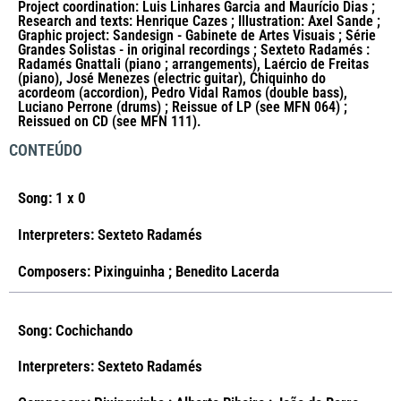
Project coordination: Luis Linhares Garcia and Maurício Dias ;
Research and texts: Henrique Cazes ; Illustration: Axel Sande ;
Graphic project: Sandesign - Gabinete de Artes Visuais ; Série
Grandes Solistas - in original recordings ; Sexteto Radamés :
Radamés Gnattali (piano ; arrangements), Laércio de Freitas
(piano), José Menezes (electric guitar), Chiquinho do
acordeom (accordion), Pedro Vidal Ramos (double bass),
Luciano Perrone (drums) ; Reissue of LP (see MFN 064) ;
Reissued on CD (see MFN 111).
CONTEÚDO
Song: 1 x 0
Interpreters: Sexteto Radamés
Composers: Pixinguinha ; Benedito Lacerda
Song: Cochichando
Interpreters: Sexteto Radamés