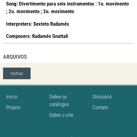
Song: Divertimento para seis instrumentos : 1o. movimento
; 2o. movimento ; 3o. movimento
Interpreters: Sexteto Radamés
Composers: Radamés Gnattali
ARQUIVOS
Voltar
Início
Sobre os
Glossário
catálogos
Projeto
Contato
Sobre o site