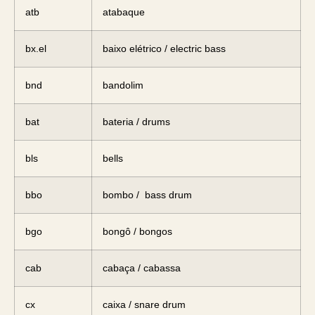
atb
atabaque
bx.el
baixo elétrico / electric bass
bnd
bandolim
bat
bateria / drums
bls
bells
bbo
bombo / bass drum
bgo
bongô / bongos
cab
cabaça / cabassa
cx
caixa / snare drum