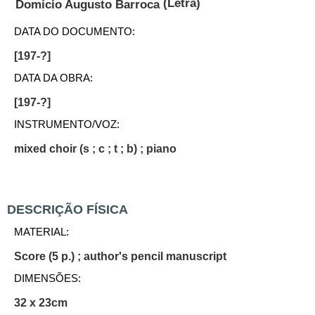
(Letra)
Domício Augusto Barroca
DATA DO DOCUMENTO:
[197-?]
DATA DA OBRA:
[197-?]
INSTRUMENTO/VOZ:
mixed choir (s ; c ; t ; b) ; piano
DESCRIÇÃO FÍSICA
MATERIAL:
Score (5 p.) ; author's pencil manuscript
DIMENSÕES:
32 x 23cm