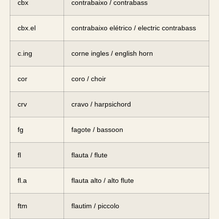
cbx
contrabaixo / contrabass
cbx.el
contrabaixo elétrico / electric contrabass
c.ing
corne ingles / english horn
cor
coro / choir
crv
cravo / harpsichord
fg
fagote / bassoon
fl
flauta / flute
fl.a
flauta alto / alto flute
ftm
flautim / piccolo