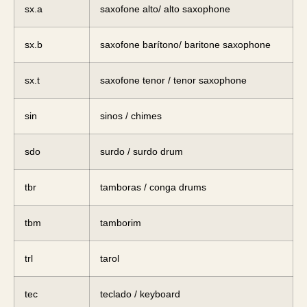
sx.a
saxofone alto/ alto saxophone
sx.b
saxofone barítono/ baritone saxophone
sx.t
saxofone tenor / tenor saxophone
sin
sinos / chimes
sdo
surdo / surdo drum
tbr
tamboras / conga drums
tbm
tamborim
trl
tarol
tec
teclado / keyboard