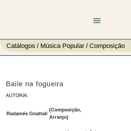
Music & Arts
Press cutouts
Catálogos / Música Popular / Composição
Baile na fogueira
AUTORIA:
(Composição,
Radamés Gnattali
Arranjo)