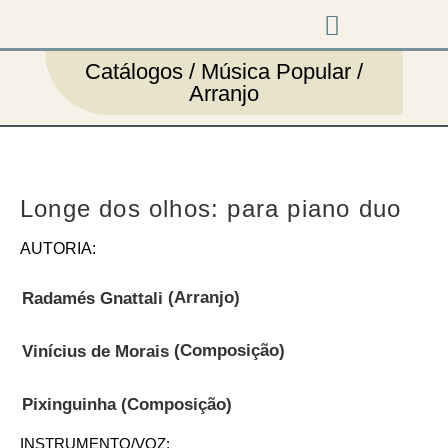
Music & Arts
Press cutouts
Catálogos / Música Popular /
Arranjo
Longe dos olhos: para piano duo
AUTORIA:
(Arranjo)
Radamés Gnattali
(Composição)
Vinícius de Morais
(Composição)
Pixinguinha
INSTRUMENTO/VOZ: