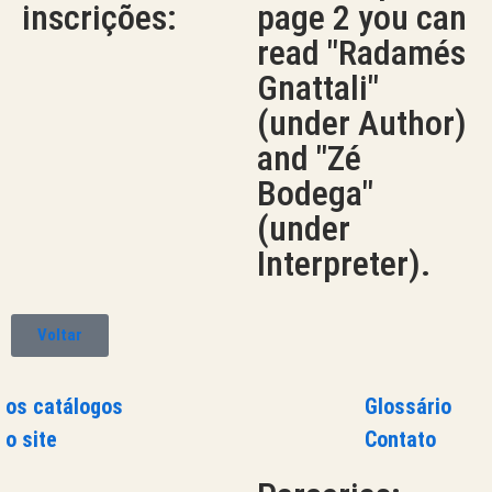
inscrições:
page 2 you can
read "Radamés
Gnattali"
(under Author)
and "Zé
Bodega"
(under
Interpreter).
Voltar
 os catálogos
Glossário
 o site
Contato