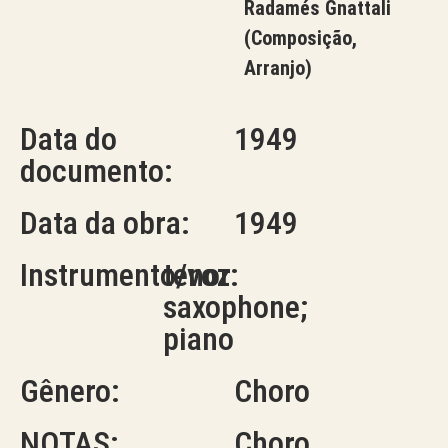
Radamés Gnattali
(Composição,
Arranjo)
Data do
1949
documento:
Data da obra:
1949
Instrumento/voz:
tenor
saxophone;
piano
Gênero:
Choro
NOTAS:
Choro