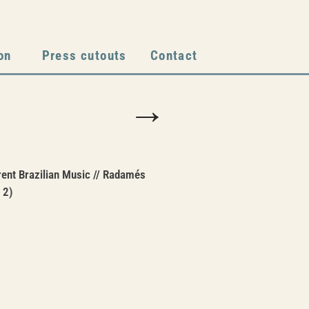
on
Press cutouts
Contact
→
ent Brazilian Music // Radamés
 2)