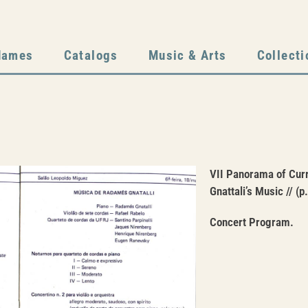
dames
Catalogs
Music & Arts
Collecti
VII Panorama of Curr
Gnattali’s Music // (p.
Concert Program.