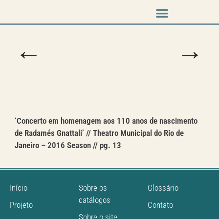
Music & Arts
Press cutouts
←
→
‘Concerto em homenagem aos 110 anos de nascimento
de Radamés Gnattali’ // Theatro Municipal do Rio de
Janeiro – 2016 Season // pg. 13
Início
Sobre os
Glossário
catálogos
Projeto
Contato
Sobre o site