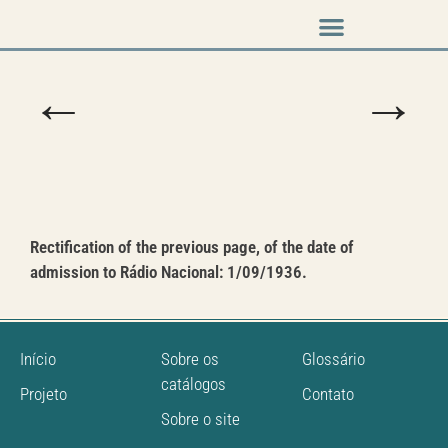
Music & Arts
Press cutouts
←
→
Rectification of the previous page, of the date of
admission to Rádio Nacional: 1/09/1936.
Início
Sobre os
Glossário
catálogos
Projeto
Contato
Sobre o site