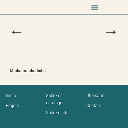
Music & Arts
Press cutouts
←
→
‘Minha machadinha’
Início
Sobre os
Glossário
catálogos
Projeto
Contato
Sobre o site