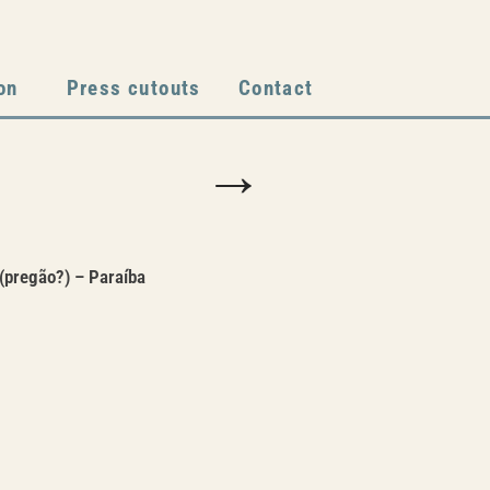
on
Press cutouts
Contact
→
 (pregão?) – Paraíba