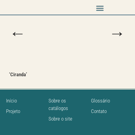
Music & Arts
Press cutouts
←
→
‘Ciranda’
Início
Sobre os
Glossário
catálogos
Projeto
Contato
Sobre o site